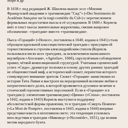
Мере и др.
В 1638 г. под редакцией Ж. Шаплена вышло эссе «Мнения
Французской академии о трагикомедии ‟Сид”» («Des Sentiments de
Académie française sur la tragi-comédie du Cid») с перечислением
формальных недостатков пьесы и её осуждением. В 1660 г. Корнель
внёс в текст пьесы значительные коррективы, сменив жанровое
обозначение: «трагедия» вместо «трагикомедии».
Пьеса «Гораций» («Horace», поставлена в 1640, издана в 1641) стала
образцом идеальной классицистической трагедии с присущим ей
торжественным и строгим александрийским стихом (Корнель
пользовался им во всех трагедиях, за исключением написанного
верлибром «Агесилая», «Agésilas», 1666), скрупулёзным соблюдением
правил, чёткой композиционной структурой. Учитывая сценический
успех «Сида», драматург положил в основу других ранних трагедий
не общеизвестный миф, а исторический сюжет, перипетии которого
стимулируют внимание зрителя. Сюжет «Горация» заимствован из
истории Тита Ливия и выстроен на неразрешимой коллизии любви и
патриотического долга, в которой проявляется духовное величие и
стоический героизм главных персонажей. Если в «Горации» и в
трагедии (с элементами трагикомедии) «Цинна» («Cinna», поставлена
в 1642, издана в 1643) Корнель выступил в поддержку
абсолютистской формы правления, то в трагедии «Смерть Помпея»
(«La Mort de Pompée», поставлена в 1643, издана в 1644) впервые
представил власть в негативном свете; эта тенденция усилилась
впоследствии в трагедии «Никомед» («Nicomède», 1651), где возник
мотив народного бунта.