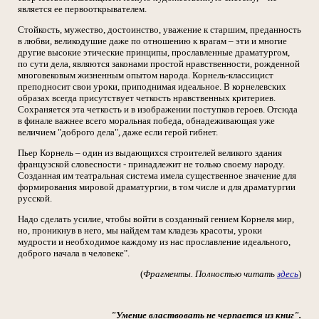
является ее первооткрывателем.
Стойкость, мужество, достоинство, уважение к старшим, преданность
в любви, великодушие даже по отношению к врагам – эти и многие
другие высокие этические принципы, прославленные драматургом,
по сути дела, являются законами простой нравственности, рожденной
многовековым жизненным опытом народа. Корнель-классицист
преподносит свои уроки, приподнимая идеальное. В корнелевских
образах всегда присутствует четкость нравственных критериев.
Сохраняется эта четкость и в изображении поступков героев. Отсюда
в финале важнее всего моральная победа, обнадеживающая уже
величием "доброго дела", даже если герой гибнет.
Пьер Корнель – один из выдающихся строителей великого здания
французской словесности - принадлежит не только своему народу.
Созданная им театральная система имела существенное значение для
формирования мировой драматургии, в том числе и для драматургии
русской.
Надо сделать усилие, чтобы войти в созданный гением Корнеля мир,
но, проникнув в него, мы найдем там кладезь красоты, уроки
мудрости и необходимое каждому из нас прославление идеального,
доброго начала в человеке".
(
Фрагменты. Полностью читать
здесь
)
"Умение властвовать не черпается из книг".