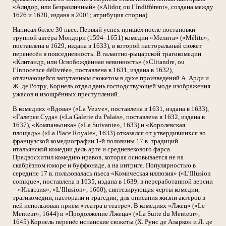
«Алидор, или Безразличный» («Alidor, ou l’Indifférent», создана между
1626 и 1628, издана в 2001; атрибуция спорна).
Написал более 30 пьес. Первый успех пришёл после постановки
труппой актёра Мондори (1594–1651) комедии «Мелита» («Mélite»,
поставлена в 1629, издана в 1633), в которой пасторальный сюжет
перенесён в повседневность. В галантно-рыцарской трагикомедии
«Клитандр, или Освобождённая невинность» («Clitandre, ou
l’Innocence délivrée», поставлена в 1631, издана в 1632),
отличающейся запутанным сюжетом в духе произведений А. Арди и
Ж. де Ротру, Корнель отдал дань господствующей моде изображения
ужасов и изощрённых преступлений.
В комедиях «Вдова» («La Veuve», поставлена в 1631, издана в 1633),
«Галерея Суда» («La Galerie du Palais», поставлена в 1632, издана в
1637), «Компаньонка» («La Suivante», 1633) и «Королевская
площадь» («La Place Royale», 1633) отказался от утвердившихся во
французской комедиографии 1-й половины 17 в. традиций
итальянской комедии дель арте и средневекового фарса.
Предвосхитил комедию нравов, которая основывается не на
скабрёзном юморе и буффонаде, а на интриге. Популярностью в
середине 17 в. пользовалась пьеса «Комическая иллюзия» («L’Illusion
comique», поставлена в 1635, издана в 1639, в переработанной версии
– «Иллюзия», «L’Illusion», 1660), синтезирующая черты комедии,
трагикомедии, пасторали и трагедии; для описания жизни актёров в
ней использован приём «театра в театре». В комедиях «Лжец» («Le
Menteur», 1644) и «Продолжение Лжеца» («La Suite du Menteur»,
1645) Корнель перенёс испанские сюжеты (Х. Руис де Аларкон и Л. де