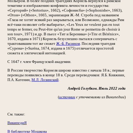
Мольером. В более поздних трагедиях Корнель вернулся к римской
тематике и изображению конфликта личности и государства:
«Серторий» («Sertorius», 1662), «Софонисба» («Sophonisbe», 1663),
«Отон» («Othon», 1665, экранизация Ж.-М. Строба под названием
«Глаза не хотят всякий раз закрываться, или Возможно, однажды Рим
всё-таки позволит себе выбирать», «Les Yeux ne veulent pas en tout
temps se fermer, ou Peut-être qu'un jour Rome se permettra de choisir à
son tour», 1971) и др. В пьесе «Тит и Береника» («Tite et Bérénice»,
1670, издана в 1671) Корнель безуспешно пытался соперничать с
трактовавшим тот же сюжет
Ж.-Б. Расином
. Последняя трагедия
«Сурена» («Suréna, 1674, издана в 1675) отличается простотой
сюжета и элегической интонацией.
С 1647 г. член Французской академии.
В России творчество Корнеля широко известно с начала 18 в.; первые
переводы появились в конце 18 в. Среди переводчиков: Я.Б. Княжнин,
П.А. Катенин,
М.Л. Лозинский
.
Андрей Голубков. Июль 2022 года
(
источник
с уточнениями из Википедии
)
См. также:
ВикипедиЯ
В библиотеке Мошкова