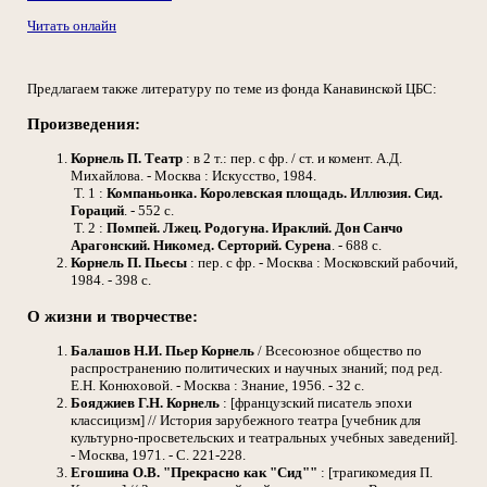
Читать онлайн
Предлагаем также литературу по теме из фонда Канавинской ЦБС:
Произведения:
Корнель П.
Театр
: в 2 т.: пер. с фр. / ст. и комент. А.Д.
Михайлова. - Москва : Искусство, 1984.
Т. 1 :
Компаньонка. Королевская площадь. Иллюзия. Сид.
Гораций
. - 552 с.
Т. 2 :
Помпей. Лжец. Родогуна. Ираклий. Дон Санчо
Арагонский. Никомед. Серторий. Сурена
. - 688 с.
Корнель П.
Пьесы
: пер. с фр. - Москва : Московский рабочий,
1984. - 398 с.
О жизни и творчестве:
Балашов Н.И.
Пьер Корнель
/ Всесоюзное общество по
распространению политических и научных знаний; под ред.
Е.Н. Конюховой. - Москва : Знание, 1956. - 32 с.
Бояджиев Г.Н.
Корнель
: [французский писатель эпохи
классицизм] // История зарубежного театра [учебник для
культурно-просветельских и театральных учебных заведений].
- Москва, 1971. - С. 221-228.
Егошина О.В.
"Прекрасно как "Сид""
: [трагикомедия П.