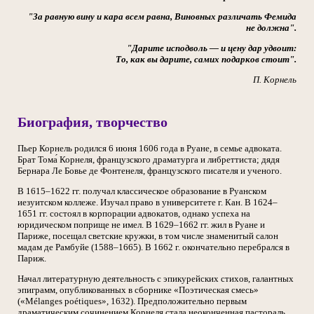
"За равную вину и кара всем равна, Виновных различать Фемида
не должна".
"Дарите исподволь — и цену дар удвоит:
То, как вы дарите, самих подарков стоит".
П. Корнель
Биография, творчество
Пьер Корнель родился 6 июня 1606 года в Руане, в семье адвоката.
Брат Тома́ Корнеля, французского драматурга и либреттиста; дядя
Бернара Ле Бовье де Фонтенеля, французского писателя и ученого.
В 1615–1622 гг. получал классическое образование в Руанском
иезуитском коллеже. Изучал право в университете г. Кан. В 1624–
1651 гг. состоял в корпорации адвокатов, однако успеха на
юридическом поприще не имел. В 1629–1662 гг. жил в Руане и
Париже, посещал светские кружки, в том числе знаменитый салон
мадам де Рамбуйе (1588–1665). В 1662 г. окончательно перебрался в
Париж.
Начал литературную деятельность с эпикурейских стихов, галантных
эпиграмм, опубликованных в сборнике «Поэтическая смесь»
(«Mélanges poétiques», 1632). Предположительно первым
драматическим сочинением Корнеля стала неоконченная пастораль