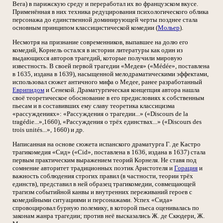
Вега) в парижскую среду и переработал их во французском вкусе.
Применённая в них техника редуцирования психологического облика
персонажа до единственной доминирующей черты позднее стала
основным принципом классицистической комедии (
Мольер
).
Несмотря на признание современников, выпавшее на долю его
комедий, Корнель остался в истории литературы как один из
выдающихся авторов трагедий, которые получили мировую
известность. В своей первой трагедии «Медея» («Médée», поставлена
в 1635, издана в 1639), насыщенной мелодраматическими эффектами,
использовал сюжет античного мифа о Медее, ранее разработанный
Еврипидом
и Сенекой. Драматургическая концепция автора нашла
своё теоретическое обоснование в его предисловиях к собственным
пьесам и в составивших ему славу теоретика классицизма
«рассуждениях»: «Рассуждения о трагедии...» («Discours de la
tragédie...»,1660), «Рассуждения о трёх единствах...» («Discours des
trois unités...», 1660) и др.
Написанная на основе сюжета испанского драматурга Г. де Кастро
трагикомедия «Сид» («Cid», поставлена в 1636, издана в 1637) стала
первым практическим выражением теорий Корнеля. Не ставя под
сомнение авторитет традиционных поэтик Аристотеля и
Горация
и
важность соблюдения строгих правил (в частности, теории трёх
единств), представил в ней образец трагикомедии, совмещающей
трагизм событийной канвы и внутренних переживаний героев с
комедийными ситуациями и персонажами. Успех «Сида»
спровоцировал бурную полемику, в которой пьеса оценивалась по
законам жанра трагедии; против неё высказались Ж. де Скюдери, Ж.