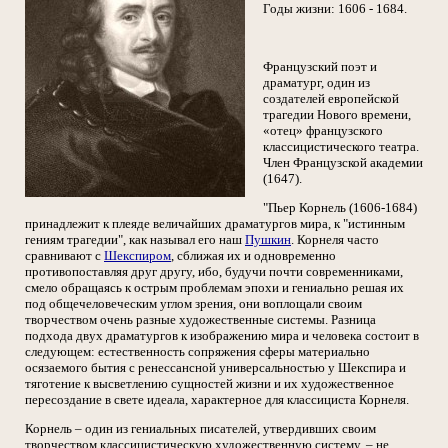
Годы жизни: 1606 - 1684.
Французский поэт и
драматург, один из
создателей европейской
трагедии Нового времени,
«отец» французского
классицистического театра.
Член Французской академии
(1647).
"Пьер Корнель (1606-1684)
принадлежит к плеяде величайших драматургов мира, к "истинным
гениям трагедии", как называл его наш
Пушкин
. Корнеля часто
сравнивают с
Шекспиром
, сближая их и одновременно
противопоставляя друг другу, ибо, будучи почти современниками,
смело обращаясь к острым проблемам эпохи и гениально решая их
под общечеловеческим углом зрения, они воплощали своим
творчеством очень разные художественные системы. Разница
подхода двух драматургов к изображению мира и человека состоит в
следующем: естественность сопряжения сферы материально
осязаемого бытия с ренессансной универсальностью у Шекспира и
тяготение к высветлению сущностей жизни и их художественное
пересоздание в свете идеала, характерное для классициста Корнеля.
Корнель – один из гениальных писателей, утвердивших своим
творчеством классицистическую художественную систему, – не