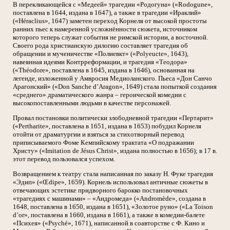
В перекликающейся с «Медеей» трагедии «Родогуна» («Rodogune»,
поставлена в 1644, издана в 1647), а также в трагедии «Ираклий»
(«Héraclius», 1647) заметен переход Корнеля от высокой простоты
ранних пьес к намеренной усложнённости сюжета, источником
которого теперь служат события не римской истории, а восточной.
Своего рода христианскую дилогию составляет трагедия об
обращении и мученичестве «Полиевкт» («Polyeucte», 1643),
навеянная идеями Контрреформации, и трагедия «Теодора»
(«Théodore», поставлена в 1645, издана в 1646), основанная на
легенде, изложенной у Амвросия Медиоланского. Пьеса «Дон Санчо
Арагонский» («Don Sanche d’Aragon», 1649) стала попыткой создания
«среднего» драматического жанра – героической комедии с
высокопоставленными людьми в качестве персонажей.
Провал постановки политически злободневной трагедии «Пертарит»
(«Pertharite», поставлена в 1651, издана в 1653) побудил Корнеля
отойти от драматургии и взяться за стихотворный перевод
приписываемого Фоме Кемпийскому трактата «О подражании
Христу» («Imitation de Jésus Christ», издана полностью в 1656); в 17 в.
этот перевод пользовался успехом.
Возвращением к театру стала написанная по заказу Н. Фуке трагедия
«Эдип» («Œdipe», 1659). Корнель использовал античные сюжеты в
отвечающих эстетике придворного барокко постановочных
«трагедиях с машинами» – «Андромеда» («Andromède», создана в
1648, поставлена в 1650, издана в 1651), «Золотое руно» («La Toison
d’or», поставлена в 1660, издана в 1661), а также в комедии-балете
«Психея» («Psyché», 1671), написанной в соавторстве с Ф. Кино и