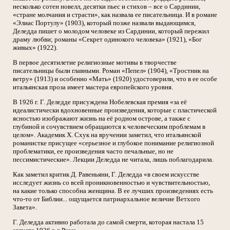
несколько сотен новелл, десятки пьес и стихов – все о Сардинии,
«стране молчания и страсти», как назвала ее писательница. И в романе
«Элиас Портулу» (1903), который позже назвали выдающимся,
Деледда пишет о молодом человеке из Сардинии, который пережил
драму любви; романы «Секрет одинокого человека» (1921), «Бог
живых» (1922).
В первое десятилетие религиозные мотивы в творчестве
писательницы были главными. Роман «Пепел» (1904), «Тростник на
ветру» (1913) и особенно «Мать» (1920) удостоверили, что в ее особе
итальянская проза имеет мастера европейского уровня.
В 1926 г. Г. Деледде присуждена Нобелевская премия «за её
идеалистически вдохновенные произведения, которые с пластической
ясностью изображают жизнь на её родном острове, а также с
глубиной и сочувствием обращаются к человеческим проблемам в
целом». Академик X. Схук на вручении заметил, что итальянской
романистке присущее «серьезное и глубокое понимание религиозной
проблематики, ее произведения часто печальные, но не
пессимистические». Лекции Деледда не читала, лишь поблагодарила.
Как заметил критик Д. Равеньяни, Г. Деледда «в своем искусстве
исследует жизнь со всей проникновенностью и чувствительностью,
на какие только способна женщина. В ее лучших произведениях есть
что-то от Библии... ощущается патриархальное величие Ветхого
Завета».
Г. Деледда активно работала до самой смерти, которая настала 15