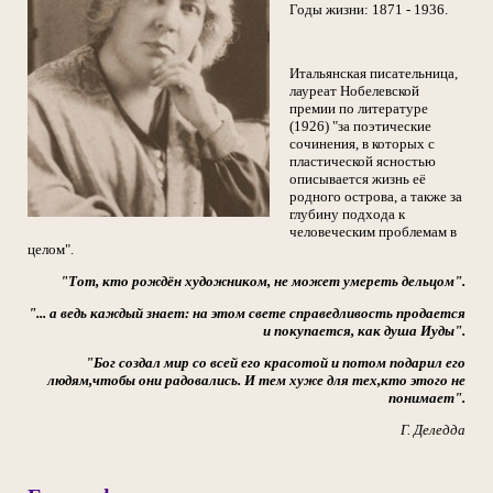
Годы жизни: 1871 - 1936.
Итальянская писательница,
лауреат Нобелевской
премии по литературе
(1926) "за поэтические
сочинения, в которых с
пластической ясностью
описывается жизнь её
родного острова, а также за
глубину подхода к
человеческим проблемам в
целом".
"Тот, кто рождён художником, не может умереть дельцом".
"... а ведь каждый знает: на этом свете справедливость продается
и покупается, как душа Иуды".
"Бог создал мир со всей его красотой и потом подарил его
людям,чтобы они радовались. И тем хуже для тех,кто этого не
понимает".
Г. Деледда