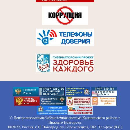
© Централизованная библиотечная система Канавинского района г.
Нижнего Новгорода
603033, Россия, г. Н. Новгород, ул. Гороховецкая, 18А, Тел/факс (831)