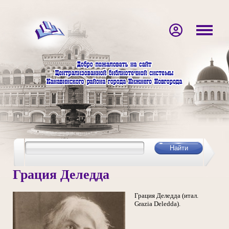
Грация Деледда
Грация Деледда (итал.
Grazia Deledda).