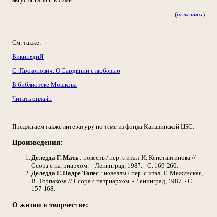
августа 1936 г. в Риме.
(
источник
)
См. также:
ВикипедиЯ
С. Прокопович. О Сардинии с любовью
В библиотеке Мошкова
Читать онлайн
Предлагаем также литературу по теме из фонда Канавинской ЦБС:
Произведения:
Деледда Г.
Мать
: повесть / пер. с итал. И. Константинова //
Ссора с патриархом. – Ленинград, 1987. - С. 169-260.
Деледда Г.
Падре Топес
: новеллы / пер. с итал. Е. Межинская,
В. Торпакова // Ссора с патриархом. - Ленинград, 1987. - С.
157-168.
О жизни и творчестве: