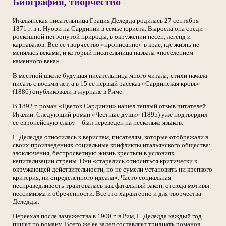
Биография, творчество
Итальянская писательница Грация Деледда родилась 27 сентября
1871 г. в г. Нуори на Сардинии в семье юриста. Выросла она среди
роскошной нетронутой природы, в окружении песен, легенд и
карнавалов. Все ее творчество «прописанно» в крае, где жизнь не
менялась веками, и который писательница назвала «поселением
каменного века».
В местной школе будущая писательница много читала; стихи начала
писать с восьми лет, а в 15 ее первый рассказ «Сардинская кровь»
(1886) опубликовали в журнале в Риме.
В 1892 г. роман «Цветок Сардинии» нашел теплый отзыв читателей
Италии. Следующий роман «Честные души» (1895) уже подтвердил
ее европейскую славу – был переведен на несколько языков.
Г. Деледда относилась к веристам, писателям, которые отображали в
своих произведениях социальные конфликты итальянского общества:
злоключения, беспросветную жизнь крестьян в условиях
капитализации страны. Они «старались относиться критически к
окружающей действительности, но не сумели установить ни крепкого
критерия, ни определенного идеала». Часто социальная
несправедливость трактовалась как фатальный закон, отсюда мотивы
пессимизма и обреченности. Все это характерно и для творчества
Деледды.
Переехав после замужества в 1900 г. в Рим, Г. Деледда каждый год
пишет по роману. Всего же ее задел составляет тридцать романов,