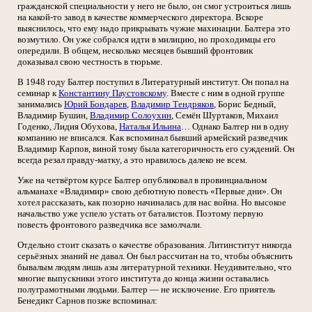
гражданской специальности у него не было, он смог устроиться лишь
на какой-то завод в качестве коммерческого директора. Вскоре
выяснилось, что ему надо прикрывать чужие махинации. Балтера это
возмутило. Он уже собрался идти в милицию, но проходимцы его
опередили. В общем, несколько месяцев бывший фронтовик
доказывал свою честность в тюрьме.
В 1948 году Балтер поступил в Литературный институт. Он попал на
семинар к
Константину Паустовскому
. Вместе с ним в одной группе
занимались
Юрий Бондарев
,
Владимир Тендряков
, Борис Бедный,
Владимир Бушин,
Владимир Солоухин
, Семён Шуртаков, Михаил
Годенко, Лидия Обухова,
Наталья Ильина
… Однако Балтер ни в одну
компанию не вписался. Как вспоминал бывший армейский разведчик
Владимир Карпов, виной тому была категоричность его суждений. Он
всегда резал правду-матку, а это нравилось далеко не всем.
Уже на четвёртом курсе Балтер опубликовал в провинциальном
альманахе «Владимир» свою дебютную повесть «Первые дни». Он
хотел рассказать, как позорно начиналась для нас война. Но высокое
начальство уже успело устать от баталистов. Поэтому первую
повесть фронтового разведчика все замолчали.
Отдельно стоит сказать о качестве образования. Литинститут никогда
серьёзных знаний не давал. Он был рассчитан на то, чтобы объяснить
бывалым людям лишь азы литературной техники. Неудивительно, что
многие выпускники этого института до конца жизни оставались
полуграмотными людьми. Балтер — не исключение. Его приятель
Бенедикт Сарнов позже вспоминал: