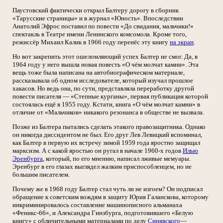
Паустовский фактически открыл Балтеру дорогу в сборник
«Тарусские страницы» и в журнал «Юность». Впоследствии
Анатолий Эфрос поставил по повести «До свидания, мальчики!»
спектакль в Театре имени Ленинского комсомола. Кроме того,
режиссёр Михаил Калик в 1966 году перенёс эту книгу
на экран
.
Но вот закрепить этот ошеломляющий успех Балтер не смог. Да, в
1964 году у него вышла новая повесть «О чём молчат камни». Эта
вещь тоже была написана на автобиографическом материале,
рассказывала об одном исследователе, который изучал прошлое
хакасов. Но ведь она, по сути, представляла переработку другой
повести писателя — «Степные курганы», первая публикация которой
состоялась ещё в 1955 году. Кстати, книга «О чём молчат камни» в
отличие от «Мальчиков» никакого резонанса в обществе не вызвала.
Позже из Балтера пытались сделать этакого правозащитника. Однако
он никогда диссидентом не был. Его друг Лев Левицкий вспоминал,
как Балтер в первую их встречу зимой 1959 года яростно защищал
марксизм. А с какой яростью он ругал в начале 1960-х годов
Илью
Эренбурга
, который, по его мнению, написал лживые мемуары.
Эренбург в его глазах выглядел жалким приспособленцем, но не
большим писателем.
Почему же в 1968 году Балтер стал чуть ли не изгоем? Он подписал
обращение к советским вождям в защиту Юрия Галанскова, которому
инкриминировалось составление машинописного альманаха
«Феникс-66», и Александра Гинзбурга, подготовившего «Белую
книгу» с обличительными материалами по делу
Синявского
—