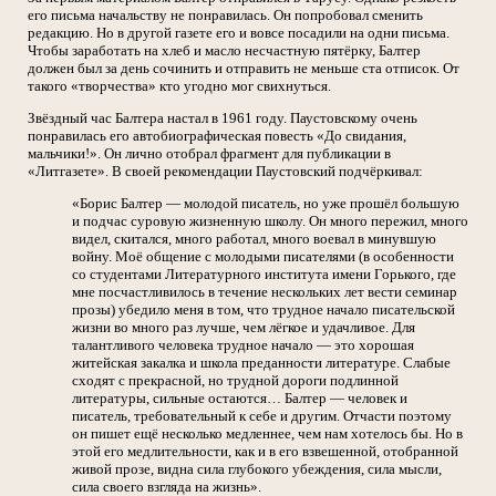
его письма начальству не понравилась. Он попробовал сменить
редакцию. Но в другой газете его и вовсе посадили на одни письма.
Чтобы заработать на хлеб и масло несчастную пятёрку, Балтер
должен был за день сочинить и отправить не меньше ста отписок. От
такого «творчества» кто угодно мог свихнуться.
Звёздный час Балтера настал в 1961 году. Паустовскому очень
понравилась его автобиографическая повесть «До свидания,
мальчики!». Он лично отобрал фрагмент для публикации в
«Литгазете». В своей рекомендации Паустовский подчёркивал:
«Борис Балтер — молодой писатель, но уже прошёл большую
и подчас суровую жизненную школу. Он много пережил, много
видел, скитался, много работал, много воевал в минувшую
войну. Моё общение с молодыми писателями (в особенности
со студентами Литературного института имени Горького, где
мне посчастливилось в течение нескольких лет вести семинар
прозы) убедило меня в том, что трудное начало писательской
жизни во много раз лучше, чем лёгкое и удачливое. Для
талантливого человека трудное начало — это хорошая
житейская закалка и школа преданности литературе. Слабые
сходят с прекрасной, но трудной дороги подлинной
литературы, сильные остаются… Балтер — человек и
писатель, требовательный к себе и другим. Отчасти поэтому
он пишет ещё несколько медленнее, чем нам хотелось бы. Но в
этой его медлительности, как и в его взвешенной, отобранной
живой прозе, видна сила глубокого убеждения, сила мысли,
сила своего взгляда на жизнь».