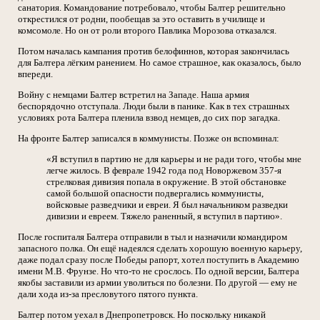
санатория. Командование потребовало, чтобы Балтер решительно
открестился от родни, пообещав за это оставить в училище и
комсомоле. Но он от роли второго Павлика Морозова отказался.
Потом началась кампания против белофиннов, которая закончилась
для Балтера лёгким ранением. Но самое страшное, как оказалось, было
впереди.
Войну с немцами Балтер встретил на Западе. Наша армия
беспорядочно отступала. Люди были в панике. Как в тех страшных
условиях рота Балтера пленила взвод немцев, до сих пор загадка.
На фронте Балтер записался в коммунисты. Позже он вспоминал:
«Я вступил в партию не для карьеры и не ради того, чтобы мне
легче жилось. В феврале 1942 года под Новоржевом 357-я
стрелковая дивизия попала в окружение. В этой обстановке
самой большой опасности подвергались коммунисты,
войсковые разведчики и евреи. Я был начальником разведки
дивизии и евреем. Тяжело раненный, я вступил в партию».
После госпиталя Балтера отправили в тыл и назначили командиром
запасного полка. Он ещё надеялся сделать хорошую военную карьеру,
даже подал сразу после Победы рапорт, хотел поступить в Академию
имени М.В. Фрунзе. Но что-то не срослось. По одной версии, Балтера
якобы заставили из армии уволиться по болезни. По другой — ему не
дали хода из-за пресловутого пятого пункта.
Балтер потом уехал в Днепропетровск. Но поскольку никакой