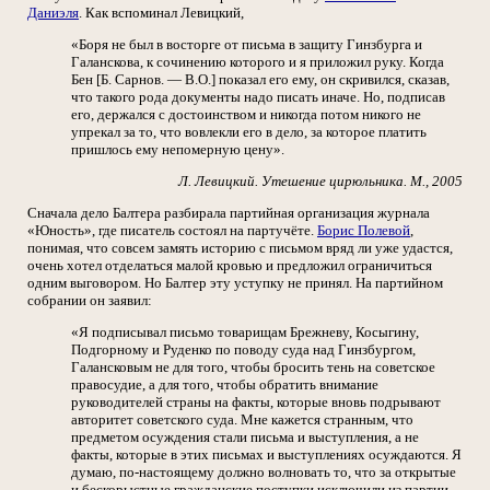
Даниэля
. Как вспоминал Левицкий,
«Боря не был в восторге от письма в защиту Гинзбурга и
Галанскова, к сочинению которого и я приложил руку. Когда
Бен [Б. Сарнов. — В.О.] показал его ему, он скривился, сказав,
что такого рода документы надо писать иначе. Но, подписав
его, держался с достоинством и никогда потом никого не
упрекал за то, что вовлекли его в дело, за которое платить
пришлось ему непомерную цену».
Л. Левицкий. Утешение цирюльника. М., 2005
Сначала дело Балтера разбирала партийная организация журнала
«Юность», где писатель состоял на партучёте.
Борис Полевой
,
понимая, что совсем замять историю с письмом вряд ли уже удастся,
очень хотел отделаться малой кровью и предложил ограничиться
одним выговором. Но Балтер эту уступку не принял. На партийном
собрании он заявил:
«Я подписывал письмо товарищам Брежневу, Косыгину,
Подгорному и Руденко по поводу суда над Гинзбургом,
Галансковым не для того, чтобы бросить тень на советское
правосудие, а для того, чтобы обратить внимание
руководителей страны на факты, которые вновь подрывают
авторитет советского суда. Мне кажется странным, что
предметом осуждения стали письма и выступления, а не
факты, которые в этих письмах и выступлениях осуждаются. Я
думаю, по-настоящему должно волновать то, что за открытые
и бескорыстные гражданские поступки исключили из партии