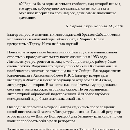
«У Бориса была одна маленькая слабость, над которой все мы,
его друзья, добродушно потешались: он вечно путал и
отчаянно коверкал на свой лад всё, даже самые знаменитые
фамилии».
Б. Сарнов. Скуки не было. М., 2004
Балтер запросто знаменитых книгоиздателей братьев Сабашниковых
мог записать в каких-нибудь Собачкиных, а Мориса Тореза
превратить в Тэрэзу. И это не было шуткой.
Понятно, что при таком багаже знаний Балтеру с его маниакальной
страстью к правдоискательству после окончания в 1953 году
Литинститута устроиться на какую-либо приличную работу было
очень сложно. Выручил его однокурсник Михаил Кильчичаков. Он
пообещал похлопотать за товарища на юге Сибири. Благодаря связям
Кильчичакова в Хакасском обкоме КПСС Балтеру вскоре дали
квартиру в Абакане и место заведующего отделом в НИИ языка,
литературы и истории. В качестве плановой темы ему предложили
составить том хакасских народных сказок. Но он ограничился
литературной обработкой подстрочников. Для более глубоких
исследований надо было знать хакасский язык.
Очередные перемены в судьбе Балтера случились после создания
новой писательской газеты «Литература и жизнь». Главный редактор
этого издания — Виктор Полторацкий дал бывшему командиру полка
шанс попробовать себя в роли репортёра.
За первым материалом Балтер отправился в Тарусу. Однако резкость