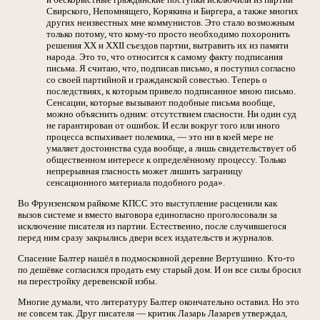
Свирского, Непомнящего, Корякина и Биргера, а также многих
других неизвестных мне коммунистов. Это стало возможным
только потому, что кому-то просто необходимо похоронить
решения XX и XXII съездов партии, вытравить их из памяти
народа. Это то, что относится к самому факту подписания
письма. Я считаю, что, подписав письмо, я поступил согласно
со своей партийной и гражданской совестью. Теперь о
последствиях, к которым привело подписанное мною письмо.
Сенсации, которые вызывают подобные письма вообще,
можно объяснить одним: отсутствием гласности. Ни один суд
не гарантирован от ошибок. И если вокруг того или иного
процесса вспыхивает полемика, — это ни в коей мере не
умаляет достоинства суда вообще, а лишь свидетельствует об
общественном интересе к определённому процессу. Только
непрерывная гласность может лишить заграницу
сенсационного материала подобного рода».
Во Фрунзенском райкоме КПСС это выступление расценили как
вызов системе и вместо выговора единогласно проголосовали за
исключение писателя из партии. Естественно, после случившегося
перед ним сразу закрылись двери всех издательств и журналов.
Спасение Балтер нашёл в подмосковной деревне Вертушино. Кто-то
по дешёвке согласился продать ему старый дом. И он все силы бросил
на перестройку деревенской избы.
Многие думали, что литературу Балтер окончательно оставил. Но это
не совсем так. Друг писателя — критик Лазарь Лазарев утверждал,