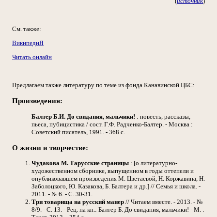
(
источник
)
См. также:
ВикипедиЯ
Читать онлайн
Предлагаем также литературу по теме из фонда Канавинской ЦБС:
Произведения:
Балтер Б.И.
До свидания, мальчики!
: повесть, рассказы,
пьеса, пубицистика / сост. Г.Ф. Радченко-Балтер. - Москва :
Советский писатель, 1991. - 368 с.
О жизни и творчестве:
Чудакова М.
Тарусские страницы
: [о литературно-
художественном сборнике, выпущенном в годы оттепели и
опубликовавшем произведения М. Цветаевой, Н. Коржавина, Н.
Заболоцкого, Ю. Казакова, Б. Балтера и др.] // Семья и школа. -
2011. - № 6. - С. 30-31.
Три товарища на русский манер
// Читаем вместе. - 2013. - №
8/9. - С. 13. - Рец. на кн.: Балтер Б. До свидания, мальчики! - М. :