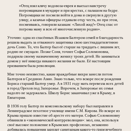
«Отец взял клячу водовоза-еврея и выехал навстречу
погромщикам в мундире и при крестах, с палашом на бедре.
Погромщики не посмели войти в дома и свернули в другую
улицу, а казачьи офицеры отдавали отцу честь, но при этом,
посмеиваясь, говорили казакам: «Лихой жид!» Отец спас от
погрома маму и всю её многочисленную родню».
Уточню: одна из спасённых Исааком Балтером семей в благодарность
решила выдать за отважного защитника свою шестнадцатилетнюю
дочь Соню. То, что Балтер был её старше на тридцать с лишним лет,
родню не смущало. Позже Соня, точнее Софья Соломоновна,
подарила своему назначенному жениху троих детей. Но заниматься
домом у неё никогда никакого желания не было. Её настоящим
призванием была революция.
Мне точно неизвестно, какие враждебные вихри занесли потом
Балтеров в Среднюю Азию. Знаю только, что вскоре после рождения
Бориса старший Балтер умер. А в 1931 году мать перевезла всех детей
в город Орехов под Запорожье. Впрочем, в Запорожье их семья
надолго не задержалась. Школу Борис заканчивал уже в Крыму, в
Евпатории.
В 1936 голу Балтер по комсомольскому набору был направлен в
Ленинградское пехотное училище имени С.М. Кирова. Но вскоре из
Крыма пришло известие об аресте его матери. Софью Соломоновну
обвинили в «экономической контрреволюции»: мол, она, используя
своё высокое положение в Крымских профсоюзах, незаконно
добивалась повышения зарплат санитаркам какого-то грязелечебного