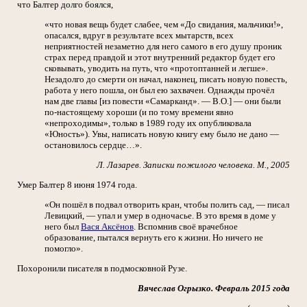
что Балтер долго боялся,
«что новая вещь будет слабее, чем «До свидания, мальчики!»,
опасался, вдруг в результате всех мытарств, всех
неприятностей незаметно для него самого в его душу проник
страх перед правдой и этот внутренний редактор будет его
сковывать, уводить на путь, что «протоптанней и легше».
Незадолго до смерти он начал, наконец, писать новую повесть,
работа у него пошла, он был ею захвачен. Однажды прочёл
нам две главы [из повести «Самарканд». — В.О.] — они были
по-настоящему хороши (и по тому времени явно
«непроходимы», только в 1989 году их опубликовала
«Юность»). Увы, написать новую книгу ему было не дано —
остановилось сердце…».
Л. Лазарев. Записки пожилого человека. М., 2005
Умер Балтер 8 июня 1974 года.
«Он пошёл в подвал отворить кран, чтобы полить сад, — писал
Левицкий, — упал и умер в одночасье. В это время в доме у
него был
Вася Аксёнов
. Вспомнив своё врачебное
образование, пытался вернуть его к жизни. Но ничего не
помогло».
Похоронили писателя в подмосковной Рузе.
Вячеслав Огрызко. Февраль 2015 года