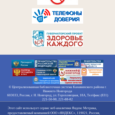
© Централизованная библиотечная система Канавинского района г.
Нижнего Новгорода
603033, Россия, г. Н. Новгород, ул. Гороховецкая, 18А, Тел/факс (831)
221-50-98, 221-88-82
Правила обработки персональных данных
Этот сайт использует сервис веб-аналитики Яндекс Метрика,
О нас
Контакты
Противодействие коррупции
Противодействие
предоставляемый компанией ООО «ЯНДЕКС», 119021, Россия,
идеологии терроризма
Напишите нам