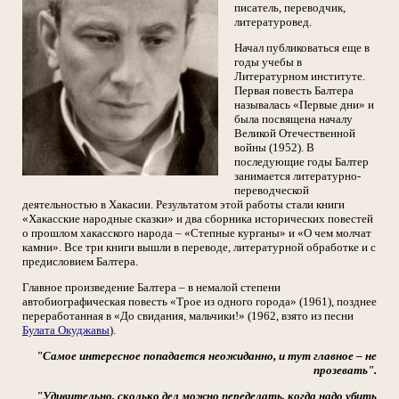
писатель, переводчик,
литературовед.
Начал публиковаться еще в
годы учебы в
Литературном институте.
Первая повесть Балтера
называлась «Первые дни» и
была посвящена началу
Великой Отечественной
войны (1952). В
последующие годы Балтер
занимается литературно-
переводческой
деятельностью в Хакасии. Результатом этой работы стали книги
«Хакасские народные сказки» и два сборника исторических повестей
о прошлом хакасского народа – «Степные курганы» и «О чем молчат
камни». Все три книги вышли в переводе, литературной обработке и с
предисловием Балтера.
Главное произведение Балтера – в немалой степени
автобиографическая повесть «Трое из одного города» (1961), позднее
переработанная в «До свидания, мальчики!» (1962, взято из песни
Булата Окуджавы
).
"Самое интересное попадается неожиданно, и тут главное – не
прозевать".
"Удивительно, сколько дел можно переделать, когда надо убить