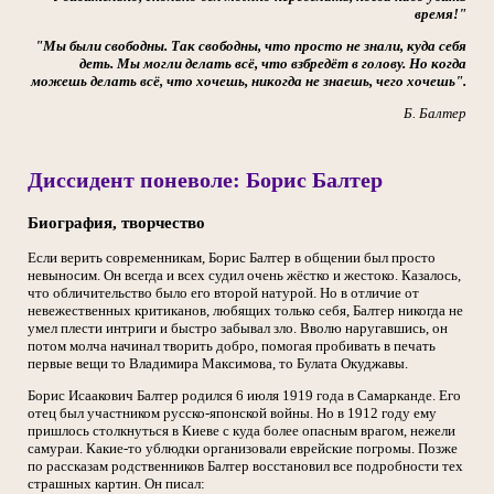
время!"
"Мы были свободны. Так свободны, что просто не знали, куда себя
деть. Мы могли делать всё, что взбредёт в голову. Но когда
можешь делать всё, что хочешь, никогда не знаешь, чего хочешь".
Б. Балтер
Диссидент поневоле: Борис Балтер
Биография, творчество
Если верить современникам, Борис Балтер в общении был просто
невыносим. Он всегда и всех судил очень жёстко и жестоко. Казалось,
что обличительство было его второй натурой. Но в отличие от
невежественных критиканов, любящих только себя, Балтер никогда не
умел плести интриги и быстро забывал зло. Вволю наругавшись, он
потом молча начинал творить добро, помогая пробивать в печать
первые вещи то Владимира Максимова, то Булата Окуджавы.
Борис Исаакович Балтер родился 6 июля 1919 года в Самарканде. Его
отец был участником русско-японской войны. Но в 1912 году ему
пришлось столкнуться в Киеве с куда более опасным врагом, нежели
самураи. Какие-то ублюдки организовали еврейские погромы. Позже
по рассказам родственников Балтер восстановил все подробности тех
страшных картин. Он писал: