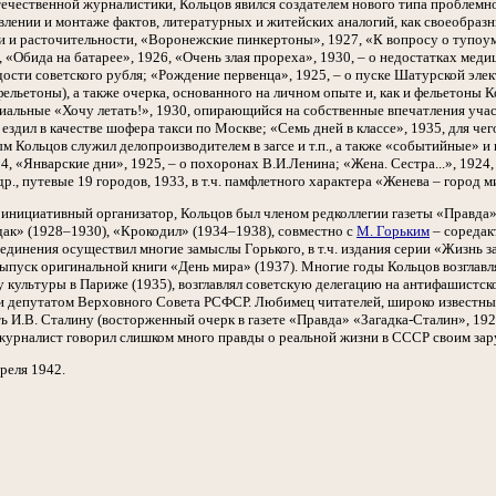
течественной журналистики, Кольцов явился создателем нового типа проблемн
лении и монтаже фактов, литературных и житейских аналогий, как своеобразны
ти и расточительности, «Воронежские пинкертоны», 1927, «К вопросу о тупоум
«Обида на батарее», 1926, «Очень злая прореха», 1930, – о недостатках мед
рдости советского рубля; «Рождение первенца», 1925, – о пуске Шатурской элек
 фельетоны), а также очерка, основанного на личном опыте и, как и фельетон
альные «Хочу летать!», 1930, опирающийся на собственные впечатления участ
ездил в качестве шофера такси по Москве; «Семь дней в классе», 1935, для ч
орым Кольцов служил делопроизводителем в загсе и т.п., а также «событийные» 
4, «Январские дни», 1925, – о похоронах В.И.Ленина; «Жена. Сестра...», 1924
др., путевые 19 городов, 1933, в т.ч. памфлетного характера «Женева – город ми
инициативный организатор, Кольцов был членом редколлегии газеты «Правда»
ак» (1928–1930), «Крокодил» (1934–1938), совместно с
М. Горьким
– соредак
единения осуществил многие замыслы Горького, в т.ч. издания серии «Жизнь
 выпуск оригинальной книги «День мира» (1937). Многие годы Кольцов возгл
у культуры в Париже (1935), возглавлял советскую делегацию на антифашистско
депутатом Верховного Совета РСФСР. Любимец читателей, широко известный 
 И.В. Сталину (восторженный очерк в газете «Правда» «Загадка-Сталин», 1929
 журналист говорил слишком много правды о реальной жизни в СССР своим за
реля 1942.