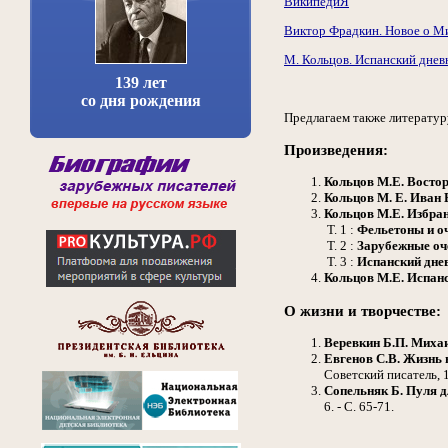
ВикипедиЯ
Виктор Фрадкин. Новое о М
М. Кольцов. Испанский дневн
139 лет
со дня рождения
Предлагаем также литератур
Произведения:
Кольцов М.Е.
Востор
Кольцов М.
Е. Иван
Кольцов М.Е.
Избран
Т. 1 :
Фельетоны и о
Т. 2 :
Зарубежные оч
Т. 3 :
Испанский дне
Кольцов М.Е.
Испанс
О жизни и творчестве:
Веревкин Б.П.
Михаи
Евгенов С.В.
Жизнь н
Советский писатель, 1
Сопельняк Б.
Пуля д
6. - С. 65-71.