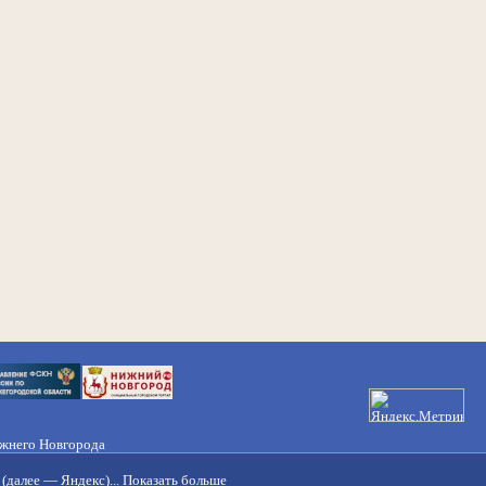
ижнего Новгорода
21-50-98, 221-88-82
(далее — Яндекс)...
Показать больше