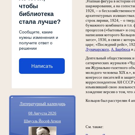
Этапная фигура в истории о
чтобы
шаржировании, а на сопостав
1926, – о бесхозяйственнос
библиотека
архитектурных излишествах, 
строк лирики, 1924, – о тве
стала лучше?
бумажного комбината и т.п.
процессов («бытовые» и соци
Сообщите, какие
написания которого Кольцов 
нужны изменения и
загсе», 1936, в связи с кот
получите ответ о
царе; «Последний рейс», 192
решении
Луначарского
,
А. Барбюса
и 
Деятельный общественник и 
сатирических журналов «Чуд
Написать
им Журнально-газетного объ
молодого человека XIX в.»,
конгрессе писателей в защит
корреспондентом АН СССР и 
изъявлявший свою лояльность
хождение версия о том, что
Кольцов был расстрелян 4 ап
Литературный календарь
08 Августа 2026
Шмуэль Йосеф Агнон
См. также: