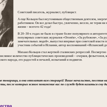
Советский писатель, журналист, публицист.
А еще Кольцов был неутомимым общественным деятелем, энерги
работником. Он все делал быстро, увлеченно, весело, не теряя ни
жизни – всегото 42 года!
В 20–30-х годах не было в стране более популярного и авторитет
популярных советских журналов «Огонёк», «За рубежом», «За ру
замечательных людей», выпустил впервые при советской власти 
участник событий в Испании, автор воспоминаний «Испанский д
Михаил Кольцов стал жертвой сталинских репрессий. Посмертно 
ислимое количество публицистических произведений – очерков, фельетонов, к
ского народа, его радостей и печалей, испытаний и подвигов.
ие товарищи, и она отплатит вам сторицей! Ваше начальство, посетив в
ты, после которых всякое понижение вас по службе будет казаться ему 
ество