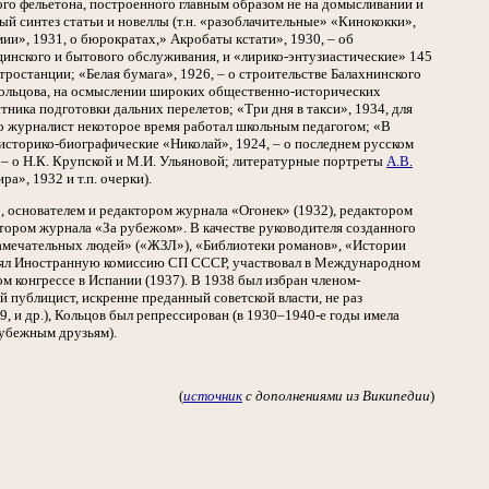
ого фельетона, построенного главным образом не на домысливании и
й синтез статьи и новеллы (т.н. «разоблачительные» «Кинококки»,
ии», 1931, о бюрократах,» Акробаты кстати», 1930, – об
ицинского и бытового обслуживания, и «лирико-энтузиастические» 145
тростанции; «Белая бумага», 1926, – о строительстве Балахнинского
ы Кольцова, на осмыслении широких общественно-исторических
ника подготовки дальних перелетов; «Три дня в такси», 1934, для
его журналист некоторое время работал школьным педагогом; «В
и историко-биографические «Николай», 1924, – о последнем русском
, – о Н.К. Крупской и М.И. Ульяновой; литературные портреты
А.В.
ра», 1932 и т.п. очерки).
, основателем и редактором журнала «Огонек» (1932), редактором
тором журнала «За рубежом». В качестве руководителя созданного
 замечательных людей» («ЖЗЛ»), «Библиотеки романов», «Истории
авлял Иностранную комиссию СП СССР, участвовал в Международном
м конгрессе в Испании (1937). В 1938 был избран членом-
публицист, искренне преданный советской власти, не раз
, и др.), Кольцов был репрессирован (в 1930–1940-е годы имела
рубежным друзьям).
(
источник
с дополнениями из Википедии
)