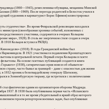
а) Фридлянда (1860—1945), ремесленника-обувщика, мещанина Минской
ахман (1880—1969). После переезда родителей в Белосток учился в
будущий художник и карикатурист Борис Ефимов) иллюстрировал
Путь студенчества». Во время Февральской революции находился
их министров (своеобразная хроника событий, изложенных с
посредственного участника, содержится в очерках Кольцова
ение мира», 1928). В столь же энергичном стиле создан и очерк
 В 1918 Кольцов вступил в РКП(б).
 «Кинонеделю» (1918). В годы Гражданской войны был
и Наркоминдела. В 1921 участвовал в подавлении Кронштадтского
льетоны в центральной печати. Первый очерк Кольцова в газете
 фельетоны. На основе газетных публикаций создаются книга
Горького» (1938), сатирическая серия новелл об обывателе-
всю страну, часто бывал за границей – даже с опасностью для жизни
; в 1932 проник к белогвардейскому генералу Шатилову,
брался в Зонненбургскую тюрьму, где встретился с политическими
36 стал фактически одним из организаторов обороны Мадрида.
бря 1937. В 1938 была опубликована первая часть «Испанского
мышленный и в то же время убедительный и яркий образ которого
ыполнением героем-репортером военных задач, был опубликован