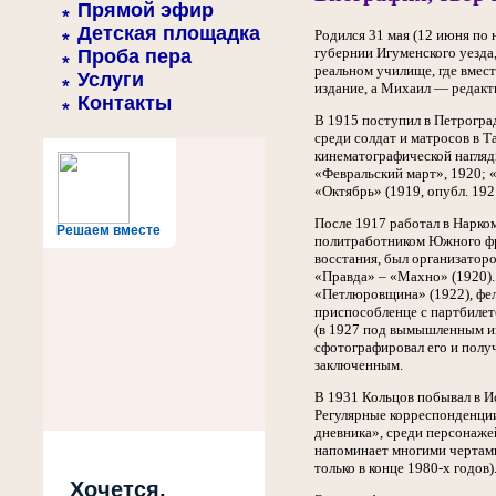
Прямой эфир
Детская площадка
Родился 31 мая (12 июня по
губернии Игуменского уезда
Проба пера
реальном училище, где вмес
Услуги
издание, а Михаил — редакт
Контакты
В 1915 поступил в Петрогра
среди солдат и матросов в 
кинематографической нагляд
«Февральский март», 1920; «
«Октябрь» (1919, опубл. 19
После 1917 работал в Нарко
Решаем вместе
политработником Южного фро
восстания, был организатор
«Правда» – «Махно» (1920).
«Петлюровщина» (1922), фел
приспособленце с партбилето
(в 1927 под вымышленным им
сфотографировал его и получ
заключенным.
В 1931 Кольцов побывал в И
Регулярные корреспонденции
дневника», среди персонаже
напоминает многими чертами
только в конце 1980-х годов)
Хочется,