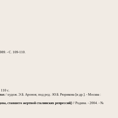
89. - С. 109-110.
 110 с.
тах
/ худож. Э.Б. Аронов; под ред.: Ю.Б. Рюрикова [и др.]. - Москва :
ова, ставшего жертвой сталинских репрессий]
// Родина. - 2004. - №