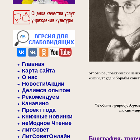
Главная
Карта сайта
огромное, практически неисч
О нас
жизни, труда и борьбы совет
Новости/Акции
Делимся опытом
Рекомендуем
Канавино
"Любите природу, дорог
Проект года
такие мину
Книжные новинки
неМодное Чтение
ЛитСовет
ЛитСоветОнлайн
Биография, творч