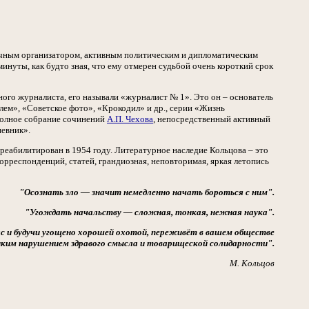
чным организатором, активным политическим и дипломатическим
 минуты, как будто зная, что ему отмерен судьбой очень короткий срок
ного журналиста, его называли «журналист № 1». Это он – основатель
лем», «Советское фото», «Крокодил» и др., серии «Жизнь
полное собрание сочинений
А.П. Чехова
, непосредственный активный
невник».
реабилитирован в 1954 году. Литературное наследие Кольцова – это
орреспонденций, статей, грандиозная, неповторимая, яркая летопись
"Осознать зло
—
значит немедленно начать бороться с ним".
"Угождать начальству — сложная, тонкая, нежная наука".
ас и будучи угощено хорошей охотой, переживёт в вашем обществе
диким нарушением здравого смысла и товарищеской солидарности".
М. Кольцов