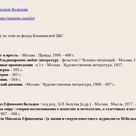
ихаиле Кольцове
ик (
читать онлайн
)
у по теме из фонда Канавинской ЦБС:
г и ярость
. - Москва : Правда, 1990. - 480 с.
 Владимирович любит литературу
: фельетон // Человек читающий. - Москва, 19
ные произведения
: в 3 т. - Москва : Художественная литература, 1957.
черки
. - 595 с.
ерки
. - 365 с.
вник
. - 564 с.
кий дневник
. - Москва : Художественная литература, 1988. - 607 с.
л Ефимович Кольцов
/ под ред.: Б.П. Балуева [и др.]. - Москва : Мысль, 1977. -
а миру : очерки-воспоминания о воителях и мечтателях, о газетчиках и поэ
967. - 308 с.
ля Михаила Ефимовича : [о жизни и смерти известного журналиста М.Кольц