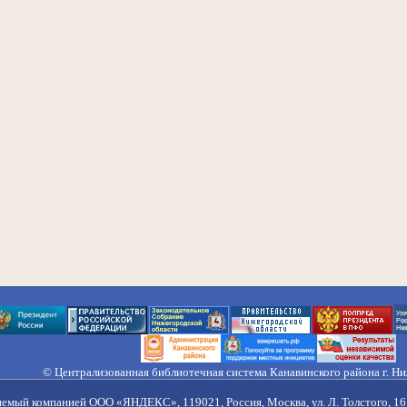
© Централизованная библиотечная система Канавинского района г. Н
603033, Россия, г. Н. Новгород, ул. Гороховецкая, 18А, Тел/факс (831) 2
Правила обработки персональных данных
яемый компанией ООО «ЯНДЕКС», 119021, Россия, Москва, ул. Л. Толстого, 16 