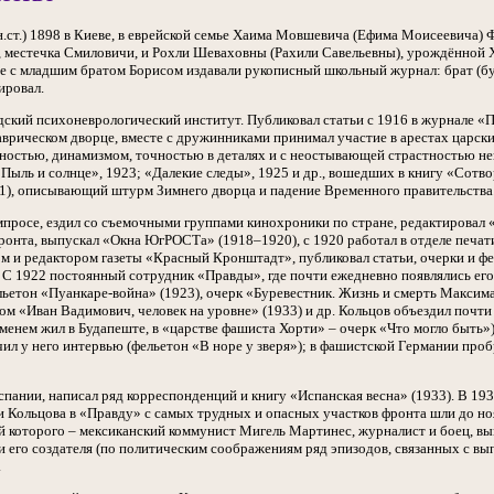
 н.ст.) 1898 в Киеве, в еврейской семье Хаима Мовшевича (Ефима Моисеевич
, местечка Смиловичи, и Рохли Шеваховны (Рахили Савельевны), урождённой Х
те с младшим братом Борисом издавали рукописный школьный журнал: брат (
ировал.
дский психоневрологический институт. Публиковал статьи с 1916 в журнале «
Таврическом дворце, вместе с дружинниками принимал участие в арестах царск
ностью, динамизмом, точностью в деталях и с неостывающей страстностью не
Пыль и солнце», 1923; «Далекие следы», 1925 и др., вошедших в книгу «Сотвор
21), описывающий штурм Зимнего дворца и падение Временного правительства.
мпросе, ездил со съемочными группами кинохроники по стране, редактировал
нта, выпускал «Окна ЮгРОСТа» (1918–1920), с 1920 работал в отделе печат
ом и редактором газеты «Красный Кронштадт», публиковал статьи, очерки и фе
 С 1922 постоянный сотрудник «Правды», где почти ежедневно появлялись его
ьетон «Пуанкаре-война» (1923), очерк «Буревестник. Жизнь и смерть Максима 
м «Иван Вадимович, человек на уровне» (1933) и др. Кольцов объездил почти 
енем жил в Будапеште, в «царстве фашиста Хорти» – очерк «Что могло быть»)
ил у него интервью (фельетон «В норе у зверя»); в фашистской Германии про
спании, написал ряд корреспонденций и книгу «Испанская весна» (1933). В 19
 Кольцова в «Правду» с самых трудных и опасных участков фронта шли до ноя
й которого – мексиканский коммунист Мигель Мартинес, журналист и боец, вы
 его создателя (по политическим соображениям ряд эпизодов, связанных с в
.